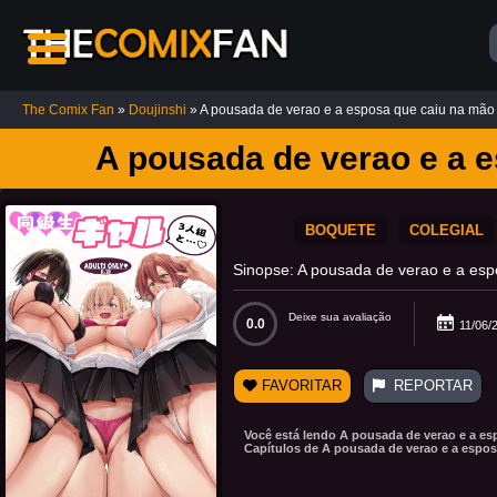
The Comix Fan
»
Doujinshi
» A pousada de verao e a esposa que caiu na mão
Top
A pousada de verao e a 
5
Comics
BOQUETE
COLEGIAL
Casa
Sinopse: A pousada de verao e a esp
das
Bonecas
Deixe sua avaliação
12K
0.0
11/06/
Chainsaw
FAVORITAR
REPORTAR
Man HQ
Hentai:
Desejo
de Poder
Você está lendo A pousada de verao e a es
Capítulos de A pousada de verao e a espos
10K