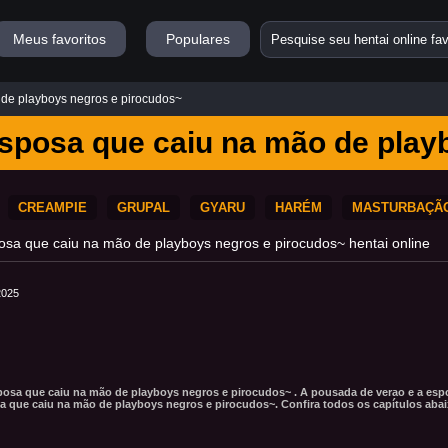
Meus favoritos
Populares
 de playboys negros e pirocudos~
esposa que caiu na mão de play
CREAMPIE
GRUPAL
GYARU
HARÉM
MASTURBAÇÃ
osa que caiu na mão de playboys negros e pirocudos~ hentai online
2025
posa que caiu na mão de playboys negros e pirocudos~ . A pousada de verao e a esp
a que caiu na mão de playboys negros e pirocudos~. Confira todos os capítulos aba