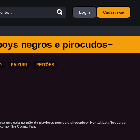
Login
Cadastre-se
boys negros e pirocudos~
O
PAIZURI
PEITÕES
osa que caiu na mão de playboys negros e pirocudos~ Hentai. Leia Todos os
ixo no The Comix Fan.