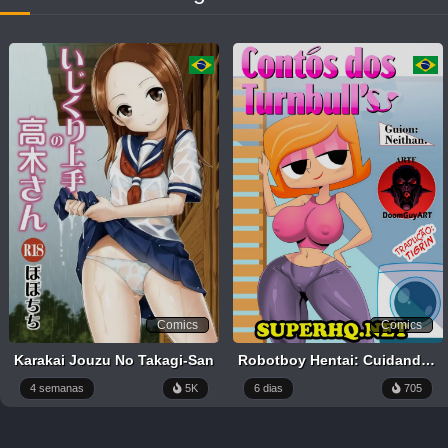
FULL
LIST
Comics
Comics
Karakai Jouzu No Takagi-San
Robotboy Hentai: Cuidando da mamãe
4 semanas
5K
6 dias
705