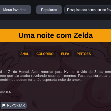
Meus favoritos
Populares
Uma noite com Zelda
ANAL
COLORIDO
ELFA
PEITÕES
of Zelda Hentai. Após retornar para Hyrule, a vida de Zelda tem
nto que ela acaba revelando seus sentimentos. Para sua surpresa Lin
s pombinhos podem ter a tão esperada noite de amor…
/06/2025
REPORTAR