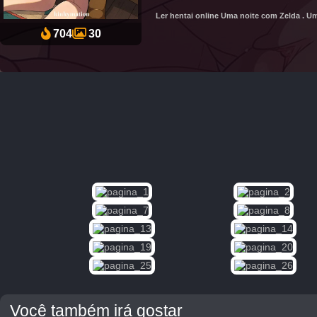
Ler hentai online Uma noite com Zelda . U
Dragon
704
30
Ball
Hentai:
Tire as
Mãos
das
Esferas
do
Dragão
10K
Naruto
Hentai:
Arco De
Treinamento
Da Sakura
10K
Os
Simpsons
Hentai: A
Fantasia
Amarela
“O
exame”
Você também irá gostar
9K