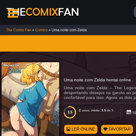
The Comix Fan
»
Comics
» Uma noite com Zelda
Top
5
Comics
Uma noite com Zelda hentai online
Casa
das
Uma noite com Zelda – The Legend 
Bonecas
despertando desejos na garota ao po
12K
confortável para isso. Agora os doi
Chainsaw
2
votos, média:
3.5
de 5.
3.5
01
Man HQ
Hentai:
Desejo
de Poder
LER ONLINE
FAVORITAR
10K