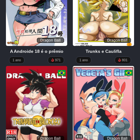
9K
FULL
LIST
Dragon Ball
Dragon Ball
A Androide 18 é o prêmio
Trunks e Caulifla
1 ano
971
1 ano
801
Dragon Ball
Dragon Ball