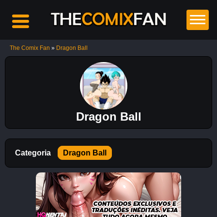
The Comix Fan
»
Dragon Ball
Top
5
Comics
Dragon Ball
Casa
das
Bonecas
Categoria
Dragon Ball
12K
Chainsaw
Man HQ
Hentai:
Desejo
de Poder