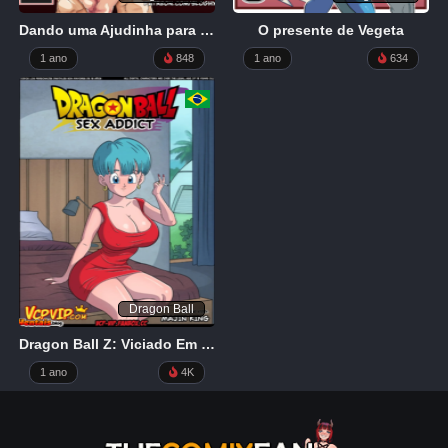
Dando uma Ajudinha para o Sogro
O presente de Vegeta
1 ano
848
1 ano
634
Dragon Ball
Dragon Ball Z: Viciado Em Sexo
1 ano
4K