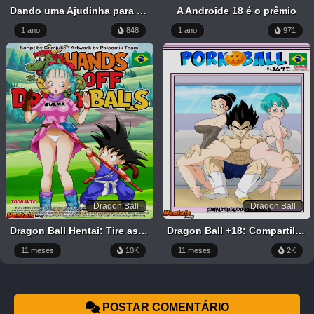
Dando uma Ajudinha para o Sogro
A Androide 18 é o prêmio
1 ano
848
1 ano
971
Dragon Ball
Dragon Ball
Dragon Ball Hentai: Tire as Mãos das Esferas do Dragão
Dragon Ball +18: Compartilhando Meu Marido
11 meses
10K
11 meses
2K
POSTAR COMENTÁRIO