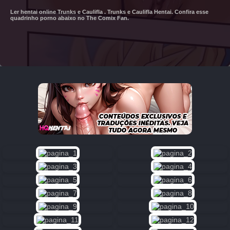
Desejo
de Poder
Ler hentai online Trunks e Caulifla . Trunks e Caulifla Hentai. Confira esse
quadrinho porno abaixo no The Comix Fan.
10K
Dragon
Ball
Hentai:
Tire as
Mãos
das
Esferas
do
Dragão
10K
Naruto
Hentai:
Arco De
Treinamento
Da Sakura
10K
Os
Simpsons
Hentai: A
Fantasia
Amarela