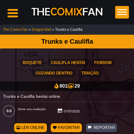
The Comix Fan
»
Dragon Ball
» Trunks e Caulifla
Trunks e Caulifla
Top
BOQUETE
CAULIFLA HENTAI
FEMDOM
5
Comics
GOZANDO DENTRO
TRAIÇÃO
801
29
Casa
Trunks e Caulifla hentai online
das
Bonecas
12K
Deixe sua avaliação
0.0
07/07/2025
Chainsaw
Man HQ
LER ONLINE
FAVORITAR
REPORTAR
Hentai: