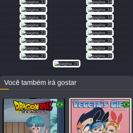
“O
exame”
9K
FULL
LIST
Você também irá gostar